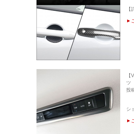
【
►
【
ツ
シ
►