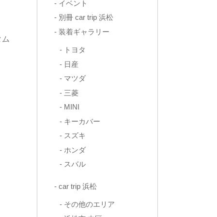
イベント
別冊 car trip 浜松
装着ギャラリー
タム
トヨタ
日産
マツダ
三菱
MINI
キーカバー
スズキ
ホンダ
スバル
car trip 浜松
その他のエリア