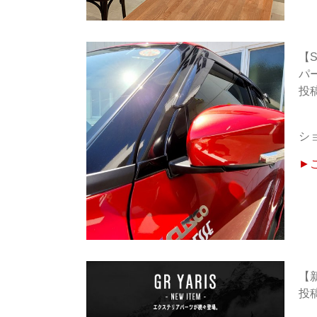
【
パ
シ
►
【