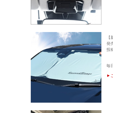
【
発
毎
►