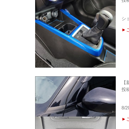
シ
►
【
8/
►