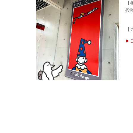
【
【
►