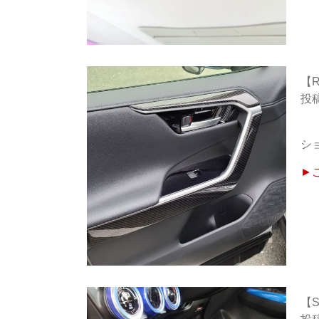
【
シ
►
【