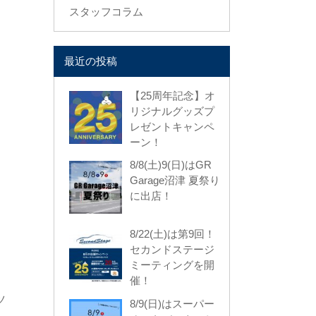
スタッフコラム
最近の投稿
【25周年記念】オ
リジナルグッズプ
レゼントキャンペ
ーン！
8/8(土)9(日)はGR
Garage沼津 夏祭り
に出店！
8/22(土)は第9回！
セカンドステージ
ミーティングを開
催！
ツ
8/9(日)はスーパー