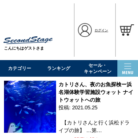
ログイン
こんにちはゲストさま
セール・
カテゴリー
ランキング
キャンペーン
カトリさん、夜のお魚探検ー浜
名湖体験学習施設ウォット ナイ
トウォットへの旅
2021.05.25
【カトリさんと行く浜松ドラ
イブの旅】 …第…