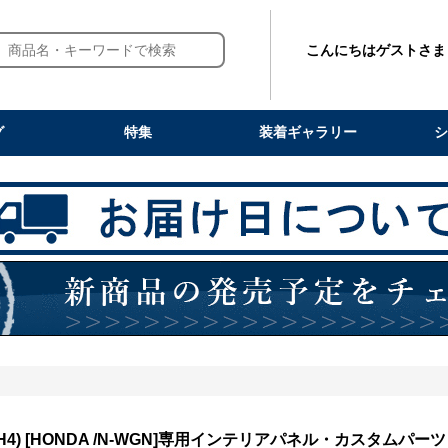
こんにちはゲストさま
グ
特集
装着ギャラリー
シ
3/JH4) [HONDA /N-WGN]専用インテリアパネル・カスタムパ