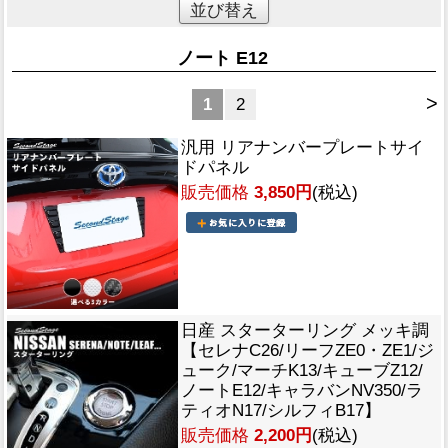
並び替え
ノート E12
>
1
2
汎用 リアナンバープレートサイ
ドパネル
販売価格
3,850円
(税込)
日産 スターターリング メッキ調
【セレナC26/リーフZE0・ZE1/ジ
ューク/マーチK13/キューブZ12/
ノートE12/キャラバンNV350/ラ
ティオN17/シルフィB17】
販売価格
2,200円
(税込)