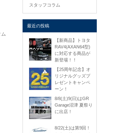
スタッフコラム
最近の投稿
タム
【新商品】トヨタ
RAV4(AXAN64型)
に対応する商品が
新登場！！
【25周年記念】オ
リジナルグッズプ
レゼントキャンペ
ーン！
8/8(土)9(日)はGR
Garage沼津 夏祭り
に出店！
8/22(土)は第9回！