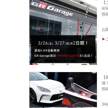
【ご
&G
お隣
►
【
場
3/