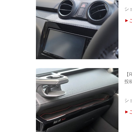
シ
►
【
シ
►