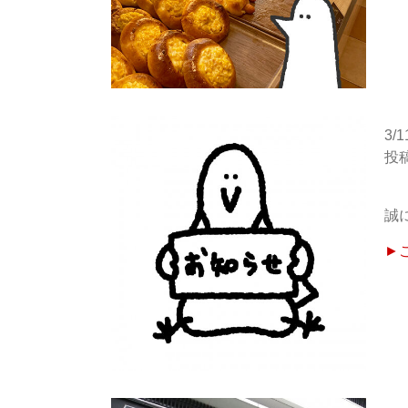
3/
誠
►