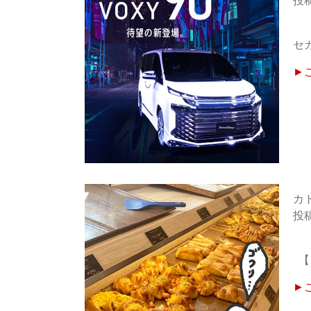
セ
►
カ
【
►