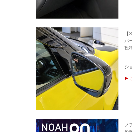
【
パ
シ
►
ノ