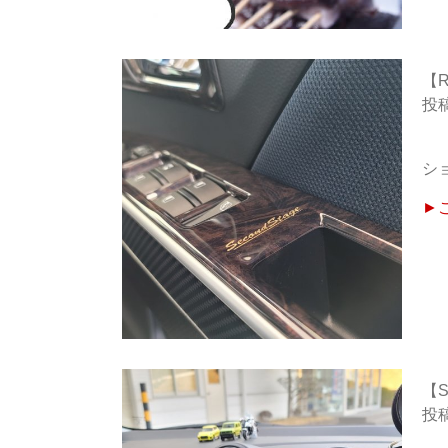
【
シ
►
【