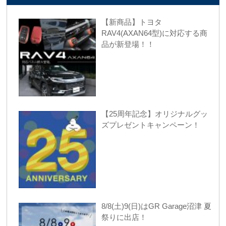
【新商品】トヨタ
RAV4(AXAN64型)に対応する商
品が新登場！！
【25周年記念】オリジナルグッ
ズプレゼントキャンペーン！
8/8(土)9(日)はGR Garage沼津 夏
祭りに出店！