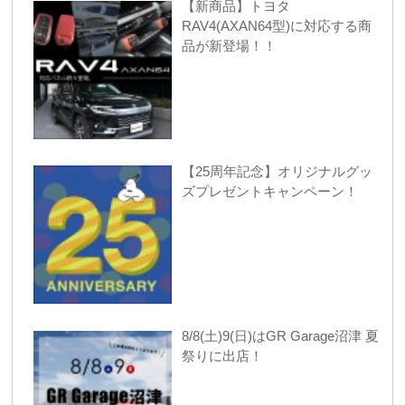
【新商品】トヨタ
RAV4(AXAN64型)に対応する商
品が新登場！！
【25周年記念】オリジナルグッ
ズプレゼントキャンペーン！
8/8(土)9(日)はGR Garage沼津 夏
祭りに出店！