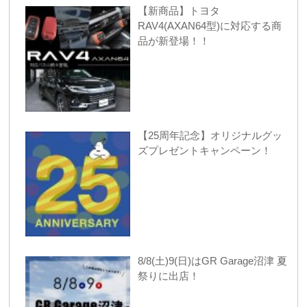
【新商品】トヨタ
RAV4(AXAN64型)に対応する商
品が新登場！！
【25周年記念】オリジナルグッ
ズプレゼントキャンペーン！
8/8(土)9(日)はGR Garage沼津 夏
祭りに出店！