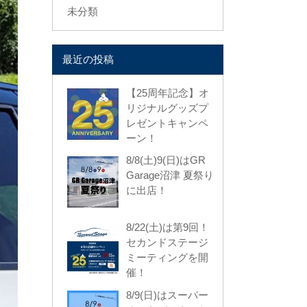
未分類
最近の投稿
【25周年記念】オ
リジナルグッズプ
レゼントキャンペ
ーン！
8/8(土)9(日)はGR
Garage沼津 夏祭り
に出店！
8/22(土)は第9回！
セカンドステージ
ミーティングを開
催！
8/9(日)はスーパー