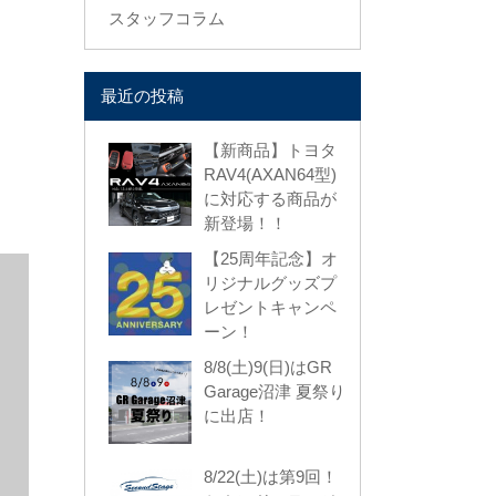
スタッフコラム
最近の投稿
【新商品】トヨタ
RAV4(AXAN64型)
に対応する商品が
新登場！！
【25周年記念】オ
リジナルグッズプ
レゼントキャンペ
ーン！
8/8(土)9(日)はGR
Garage沼津 夏祭り
に出店！
8/22(土)は第9回！