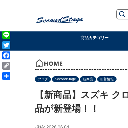
商品カテゴリー
Line
Twitter
Facebook
Copy
ブログ
SecondStage
新商品
新着情報
Link
共
有
【新商品】スズキ クロ
品が新登場！！
2026.06.04