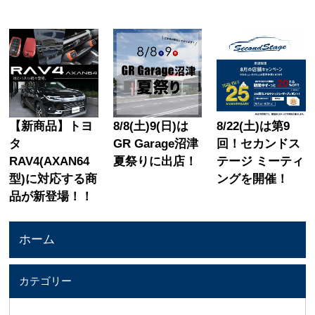
Link
有
【新商品】トヨ
8/8(土)9(日)は
8/22(土)は第9
タ
GR Garage沼津
回！セカンドス
RAV4(AXAN64
夏祭りに出店！
テージ ミーティ
型)に対応する商
ングを開催！
品が新登場！！
ホーム
カテゴリー