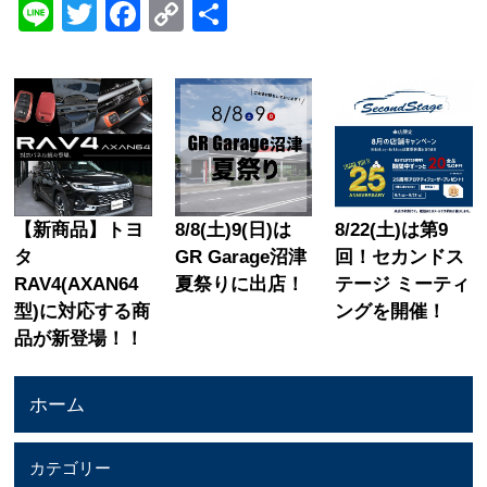
Line
Twitter
Facebook
Copy
共
Link
有
【新商品】トヨ
8/8(土)9(日)は
8/22(土)は第9
タ
GR Garage沼津
回！セカンドス
RAV4(AXAN64
夏祭りに出店！
テージ ミーティ
型)に対応する商
ングを開催！
品が新登場！！
ホーム
カテゴリー