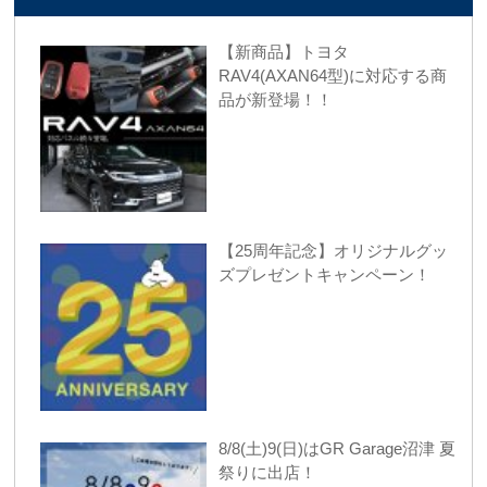
【新商品】トヨタ
RAV4(AXAN64型)に対応する商
品が新登場！！
【25周年記念】オリジナルグッ
ズプレゼントキャンペーン！
8/8(土)9(日)はGR Garage沼津 夏
祭りに出店！