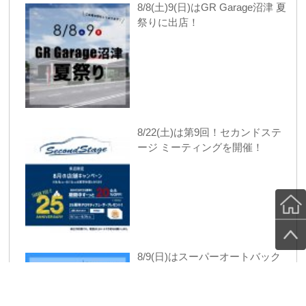
8/8(土)9(日)はGR Garage沼津 夏
祭りに出店！
8/22(土)は第9回！セカンドステ
ージ ミーティングを開催！
8/9(日)はスーパーオートバック
スかしわ沼南 イベントに出店！