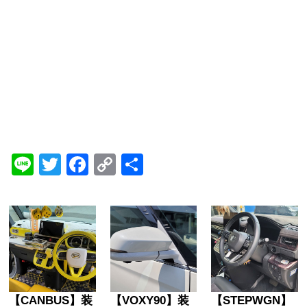
Line
Twitter
Facebook
Copy
共
Link
有
【CANBUS】装
【VOXY90】装
【STEPWGN】