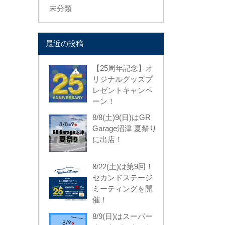
未分類
最近の投稿
【25周年記念】オ
リジナルグッズプ
レゼントキャンペ
ーン！
8/8(土)9(日)はGR
Garage沼津 夏祭り
に出店！
8/22(土)は第9回！
セカンドステージ
ミーティングを開
催！
8/9(日)はスーパー