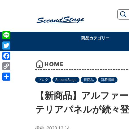
商品カテゴリー
Line
Twitter
Facebook
Copy
ブログ
SecondStage
新商品
新着情報
Link
共
有
【新商品】アルファー
テリアパネルが続々登
2023.12.14