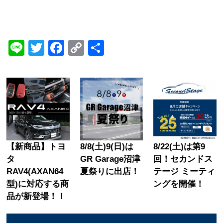
Line
Twitter
Facebook
Copy
共
Link
有
【新商品】トヨ
8/8(土)9(日)は
8/22(土)は第9
タ
GR Garage沼津
回！セカンドス
RAV4(AXAN64
夏祭りに出店！
テージ ミーティ
型)に対応する商
ングを開催！
品が新登場！！