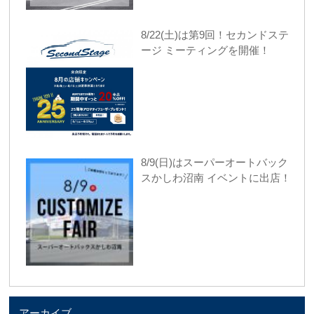
8/22(土)は第9回！セカンドステ
ージ ミーティングを開催！
8/9(日)はスーパーオートバック
スかしわ沼南 イベントに出店！
アーカイブ