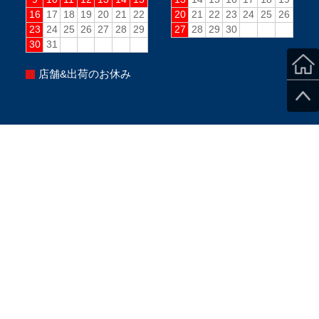
店舗&出荷のお休み
【8月取付不可日】3日、8～17日、24日、31日PM、毎
週水曜PM、毎週日曜(定休日)
※当日のスタッフ状況により変更になる場合がございま
す。
※ご来店の際は、必ずご予約をお願い致します。
Copyright ©SecondStage All Rights Reserved.
このページをPC用に切り替え