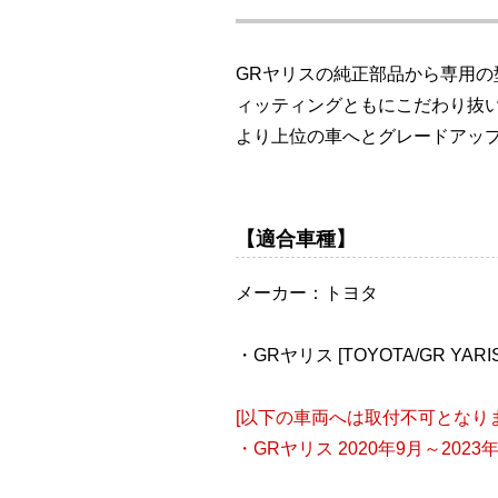
GRヤリスの純正部品から専用
ィッティングともにこだわり抜
より上位の車へとグレードアッ
【適合車種】
メーカー：トヨタ
・GRヤリス [TOYOTA/GR YARI
[以下の車両へは取付不可となりま
・GRヤリス 2020年9月～2023