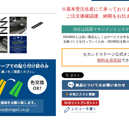
※基本受注生産にて承っており
ご注文後確認後、納期をお伝え
当社は品質マネジメントシステム
ISO9001とは良い製品もしくはサービスを
る物づくりを行っていくため、ISO9001を取
セカンドステージ公式オ
無料会員登録
で