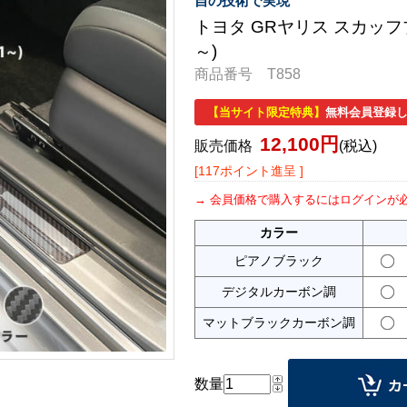
自の技術で実現
トヨタ GRヤリス スカッフ
～)
商品番号 T858
【当サイト限定特典】
無料会員登録し
12,100円
販売価格
(税込)
[117ポイント進呈 ]
会員価格で購入するにはログインが
カラー
ピアノブラック
デジタルカーボン調
マットブラックカーボン調
数量