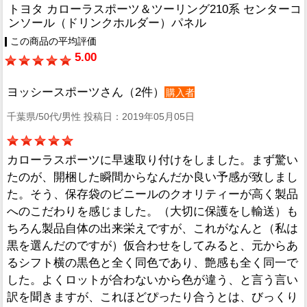
トヨタ カローラスポーツ＆ツーリング210系 センターコ
ンソール（ドリンクホルダー）パネル
この商品の平均評価
5.00
ヨッシースポーツさん（2件）
購入者
千葉県/50代/男性 投稿日：2019年05月05日
カローラスポーツに早速取り付けをしました。まず驚い
たのが、開梱した瞬間からなんだか良い予感が致しまし
た。そう、保存袋のビニールのクオリティーが高く製品
へのこだわりを感じました。（大切に保護をし輸送）も
ちろん製品自体の出来栄えですが、これがなんと（私は
黒を選んだのですが）仮合わせをしてみると、元からあ
るシフト横の黒色と全く同色であり、艶感も全く同一で
した。よくロットが合わないから色が違う、と言う言い
訳を聞きますが、これほどぴったり合うとは、びっくり