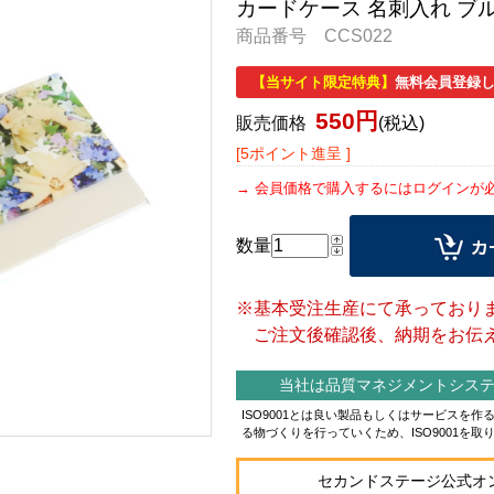
カードケース 名刺入れ ブ
商品番号 CCS022
【当サイト限定特典】
無料会員登録し
550円
販売価格
(税込)
[5ポイント進呈 ]
会員価格で購入するにはログインが
数量
※基本受注生産にて承っており
ご注文後確認後、納期をお伝え
当社は品質マネジメントシステム
ISO9001とは良い製品もしくはサービスを
る物づくりを行っていくため、ISO9001を取
セカンドステージ公式オ