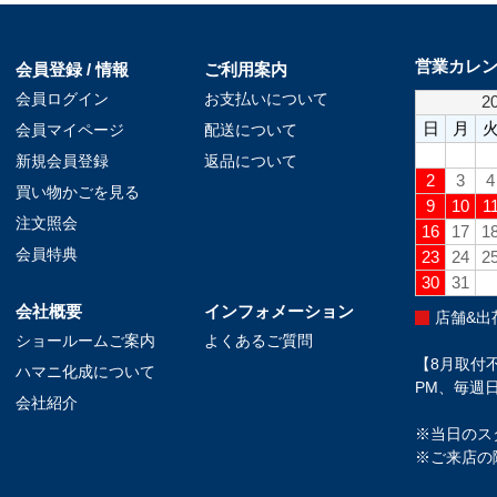
営業カレ
会員登録 / 情報
ご利用案内
会員ログイン
お支払いについて
会員マイページ
配送について
新規会員登録
返品について
買い物かごを見る
注文照会
会員特典
会社概要
インフォメーション
店舗&出
ショールームご案内
よくあるご質問
【8月取付不
ハマニ化成について
PM、毎週日
会社紹介
※当日のス
※ご来店の