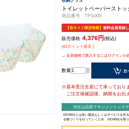
収納グッズ
トイレットペーパーストッ
商品番号 TPS005
【当サイト限定特典】
無料会員登録し
4,376円
販売価格
(税込)
[42ポイント進呈 ]
会員価格で購入するにはログインが
数量
※基本受注生産にて承っており
ご注文後確認後、納期をお伝え
当社は品質マネジメントシステム
ISO9001とは良い製品もしくはサービスを
る物づくりを行っていくため、ISO9001を取