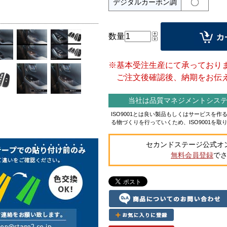
デジタルカーボン調
数量
※基本受注生産にて承っており
ご注文後確認後、納期をお伝え
当社は品質マネジメントシステム
ISO9001とは良い製品もしくはサービスを
る物づくりを行っていくため、ISO9001を取
セカンドステージ公式オ
無料会員登録
で