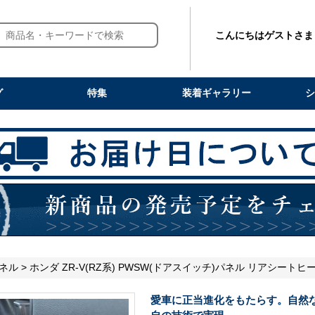
こんにちはゲストさま
グ
特集
装着ギャラリー
シ
ネル
> ホンダ ZR-V(RZ系) PWSW(ドアスイッチ)パネル リアシート
愛車に正当進化をもたらす。自然