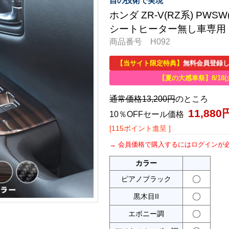
自の技術で実現
ホンダ ZR-V(RZ系) PW
シートヒーター無し車専用
商品番号 H092
【当サイト限定特典】
無料会員登録し
【夏の大感車祭】8/18(
通常価格13,200円
のところ
11,880
10％OFFセール価格
[115ポイント進呈 ]
会員価格で購入するにはログインが
カラー
ピアノブラック
黒木目II
エボニー調