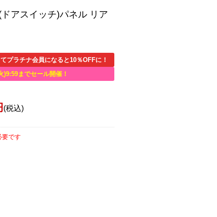
SW(ドアスイッチ)パネル リア
てプラチナ会員になると10％OFFに！
火)9:59までセール開催！
円
(税込)
必要です