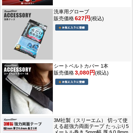
洗車用グローブ
627円
販売価格
(税込)
シートベルトカバー 1本
3,080円
販売価格
(税込)
3M社製（スリーエム） 切って使
える超強力両面テープ たっぷり5
メートル巻き 5mm幅 厚さ0.8mm