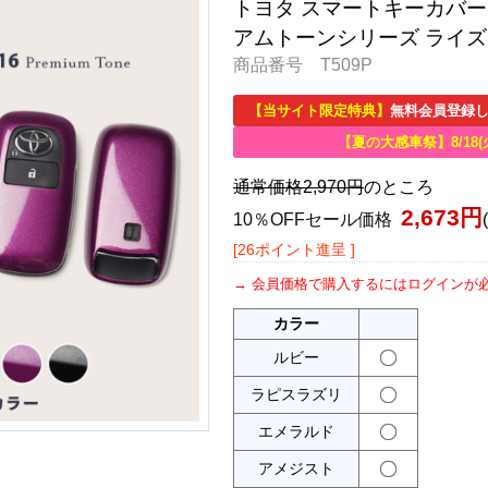
トヨタ スマートキーカバー キ
アムトーンシリーズ ライズ
商品番号 T509P
【当サイト限定特典】
無料会員登録し
【夏の大感車祭】8/18(
通常価格2,970円
のところ
2,673円
10％OFFセール価格
[26ポイント進呈 ]
会員価格で購入するにはログインが
カラー
ルビー
ラピスラズリ
エメラルド
アメジスト