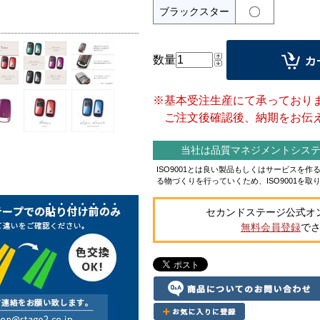
ブラックスター
数量
※基本受注生産にて承っており
ご注文後確認後、納期をお伝え
当社は品質マネジメントシステム
ISO9001とは良い製品もしくはサービスを
る物づくりを行っていくため、ISO9001を取
セカンドステージ公式オ
無料会員登録
で