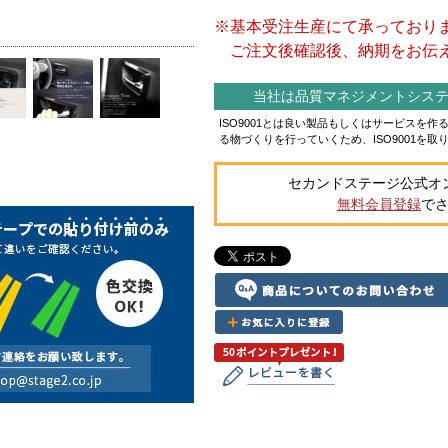
※基本受注生産にて承っており
ご注文後確認後、納期をお伝え
当社は品質マネジメントシステム
ISO9001とは良い製品もしくはサービスを
る物づくりを行っていくため、ISO9001を取
セカンドステージ公式オ
無料会員登録
で