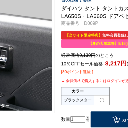
自の技術で実現
ダイハツ タント タントカ
LA650S・LA660S ド
商品番号 D009P
【当サイト限定特典】
無料会員登録し
【夏の大感車祭】8/18(
通常価格9,130円
のところ
8,217円
10％OFFセール価格
[80ポイント進呈 ]
会員価格で購入するにはログインが
カラー
ブラックスター
数量