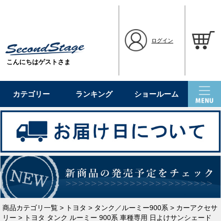
ログイン
こんにちはゲストさま
カテゴリー
ランキング
ショールーム
商品カテゴリ一覧
>
トヨタ
>
タンク／ルーミー900系
>
カーアクセサ
リー
> トヨタ タンク ルーミー 900系 車種専用 日よけサンシェード