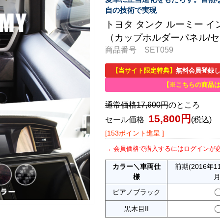
自の技術で実現
トヨタ タンク ルーミー 
（カップホルダーパネル/
商品番号 SET059
【当サイト限定特典】
無料会員登録し
【※こちらの商品
通常価格17,600円
のところ
15,800円
セール価格
(税込)
[153ポイント進呈 ]
会員価格で購入するにはログインが
カラー＼車両仕
前期(2016年1
様
月
ピアノブラック
黒木目II