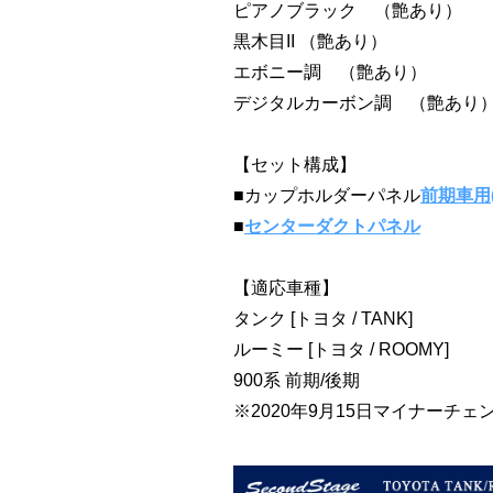
ピアノブラック （艶あり）
黒木目II （艶あり）
エボニー調 （艶あり）
デジタルカーボン調 （艶あり
【セット構成】
■カップホルダーパネル
前期車用(
■
センターダクトパネル
【適応車種】
タンク [トヨタ / TANK]
ルーミー [トヨタ / ROOMY]
900系 前期/後期
※2020年9月15日マイナーチェ