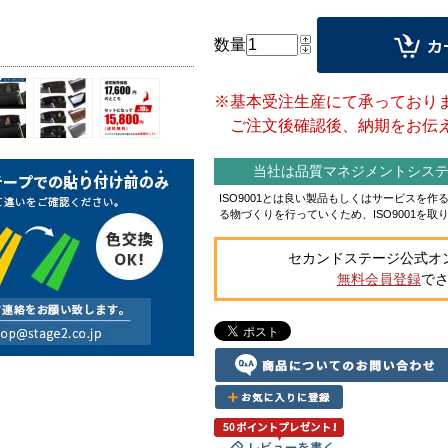
数量
※基本受注生産にて承っており
ご注文後確認後、納期をお伝え
当社は品質マネジメントシステム
ISO9001とは良い製品もしくはサービスを
る物づくりを行っていくため、ISO9001を取
セカンドステージ公式オ
無料会員登録
で