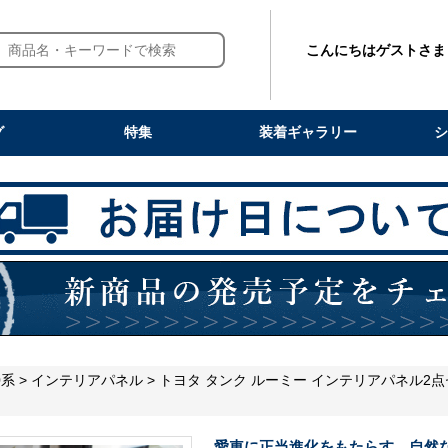
こんにちはゲストさま
グ
特集
装着ギャラリー
シ
0系
>
インテリアパネル
> トヨタ タンク ルーミー インテリアパネル
愛車に正当進化をもたらす。自然