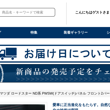
こんにちはゲストさま
グ
特集
装着ギャラリー
シ
 マツダ ロードスター ND系 PWSW(ドアスイッチ)パネル フロント2パ
愛車に正当進化をもたらす。自然