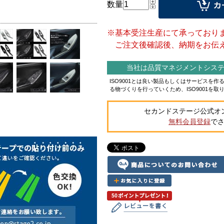
数量
※基本受注生産にて承っており
ご注文後確認後、納期をお伝え
当社は品質マネジメントシステム
ISO9001とは良い製品もしくはサービスを
る物づくりを行っていくため、ISO9001を取
セカンドステージ公式オ
無料会員登録
で