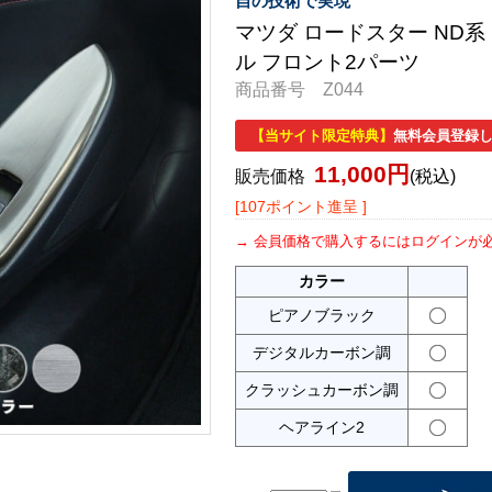
自の技術で実現
マツダ ロードスター ND系
ル フロント2パーツ
商品番号 Z044
【当サイト限定特典】
無料会員登録し
11,000円
販売価格
(税込)
[107ポイント進呈 ]
会員価格で購入するにはログインが
カラー
ピアノブラック
デジタルカーボン調
クラッシュカーボン調
ヘアライン2