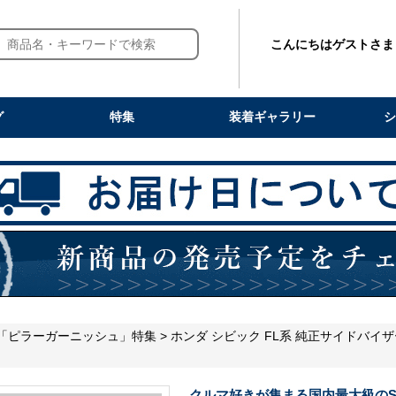
こんにちはゲストさま
グ
特集
装着ギャラリー
シ
 「ピラーガーニッシュ」特集
> ホンダ シビック FL系 純正サイドバ
クルマ好きが集まる国内最大級のS