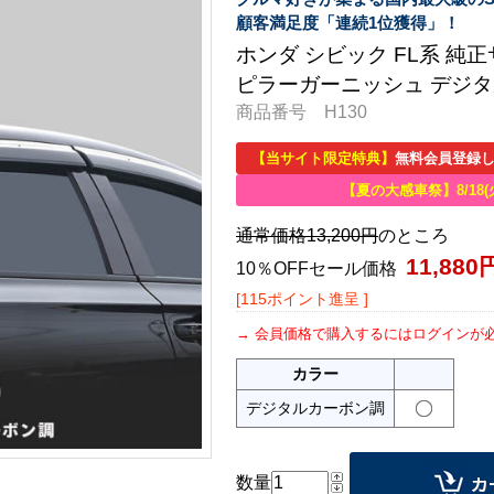
顧客満足度「連続1位獲得」！
ホンダ シビック FL系 
ピラーガーニッシュ デジ
商品番号 H130
【当サイト限定特典】
無料会員登録し
【夏の大感車祭】8/18(
通常価格13,200円
のところ
11,880
10％OFFセール価格
[115ポイント進呈 ]
会員価格で購入するにはログインが
カラー
デジタルカーボン調
数量