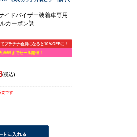
純正サイドバイザー装着車専用
タルカーボン調
てプラチナ会員になると10％OFFに！
火)9:59までセール開催！
円
(税込)
必要です