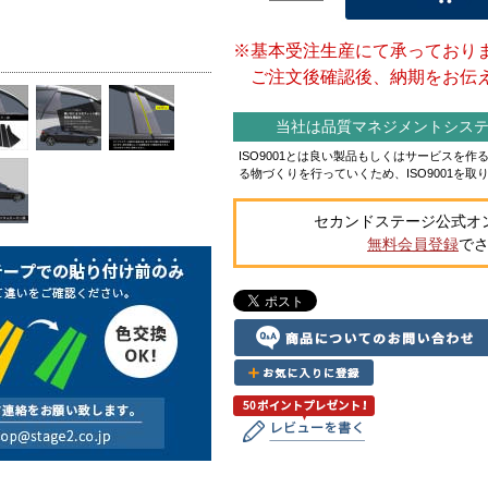
※基本受注生産にて承っており
ご注文後確認後、納期をお伝え
当社は品質マネジメントシステム
ISO9001とは良い製品もしくはサービスを
る物づくりを行っていくため、ISO9001を取
セカンドステージ公式オ
無料会員登録
で