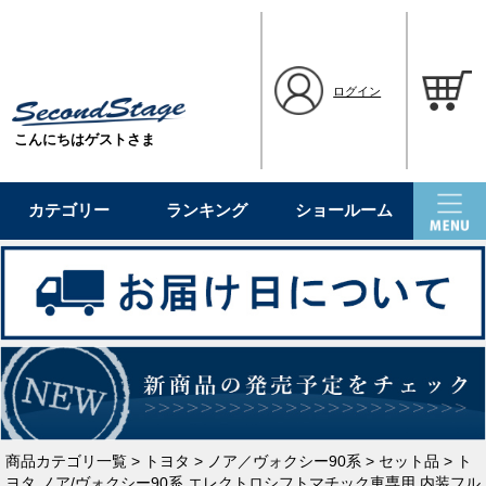
ログイン
こんにちはゲストさま
カテゴリー
ランキング
ショールーム
商品カテゴリ一覧
>
トヨタ
>
ノア／ヴォクシー90系
>
セット品
> ト
ヨタ ノア/ヴォクシー90系 エレクトロシフトマチック車専用 内装フル