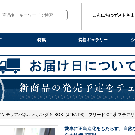
こんにちはゲストさま
グ
特集
装着ギャラリー
シ
インテリアパネル
> ホンダ N-BOX（JF5/JF6） フリード GT系 
愛車に正当進化をもたらす。自然