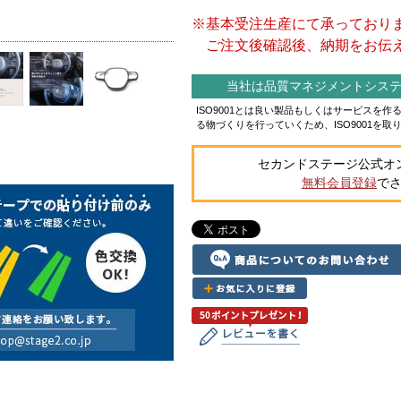
※基本受注生産にて承っており
ご注文後確認後、納期をお伝え
当社は品質マネジメントシステム
ISO9001とは良い製品もしくはサービスを
る物づくりを行っていくため、ISO9001を取
セカンドステージ公式オ
無料会員登録
で