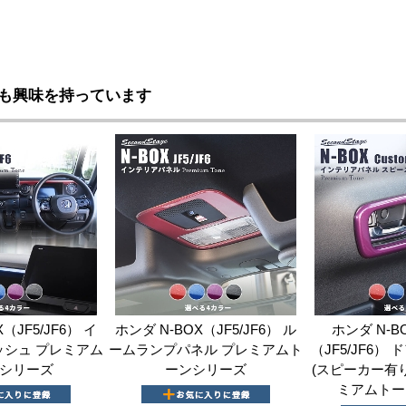
も興味を持っています
（JF5/JF6） イ
ホンダ N-BOX（JF5/JF6） ル
ホンダ N-B
シュ プレミアム
ームランプパネル プレミアムト
（JF5/JF6）
シリーズ
ーンシリーズ
(スピーカー有り/
ミアムトー