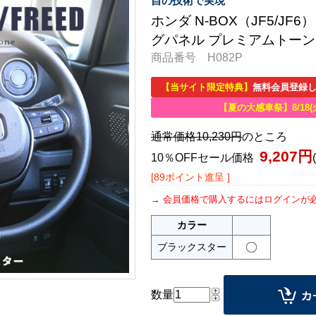
自の技術で実現
ホンダ N-BOX（JF5/JF
グパネル プレミアムトー
商品番号 H082P
【当サイト限定特典】
無料会員登録し
【夏の大感車祭】8/18(
通常価格10,230円
のところ
9,207円
10％OFFセール価格
[89ポイント進呈 ]
会員価格で購入するにはログインが
カラー
ブラックスター
数量