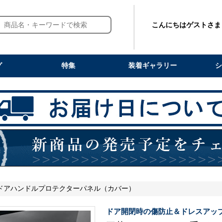
こんにちはゲストさま
グ
特集
装着ギャラリー
シ
系 ドアハンドルプロテクターパネル（カバー）
ドア開閉時の傷防止＆ドレスアッ