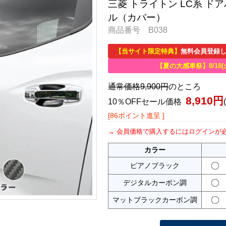
三菱 トライトン LC系 
ル（カバー）
商品番号 B038
【当サイト限定特典】
無料会員登録し
【夏の大感車祭】8/18(
通常価格9,900円
のところ
8,910円
10％OFFセール価格
[86ポイント進呈 ]
会員価格で購入するにはログインが
カラー
ピアノブラック
デジタルカーボン調
マットブラックカーボン調