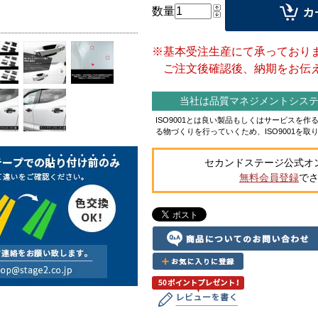
数量
※基本受注生産にて承っており
ご注文後確認後、納期をお伝え
当社は品質マネジメントシステム
ISO9001とは良い製品もしくはサービスを
る物づくりを行っていくため、ISO9001を取
セカンドステージ公式オ
無料会員登録
で