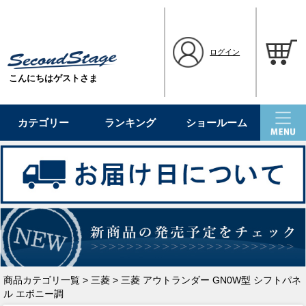
ログイン
こんにちはゲストさま
カテゴリー
ランキング
ショールーム
商品カテゴリ一覧
>
三菱
> 三菱 アウトランダー GN0W型 シフトパネ
ル エボニー調