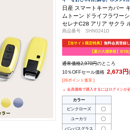
日産 スマートキーカバー キー
ムトーン ドライフラワーシ
セレナC28 アリア サクラ
商品番号 SHN0241D
【当サイト限定特典】
無料会員登録し
【夏の大感車祭】8/18(
通常価格2,970円
のところ
2,673円
10％OFFセール価格
[26ポイント進呈 ]
会員価格で購入するにはログインが
カラー
ピンクローズ
ユーカリ
パンパスグラス