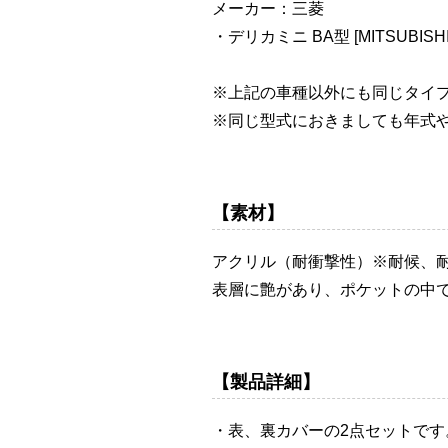
メーカー：三菱
・デリカミニ BA型 [MITSUBISHI/
※上記の車種以外にも同じタイ
※同じ型式におきましても年式
【素材】
アクリル（耐衝撃性）※耐候、
表層に艶があり、ポケットの中
【製品詳細】
・表、裏カバーの2点セットです