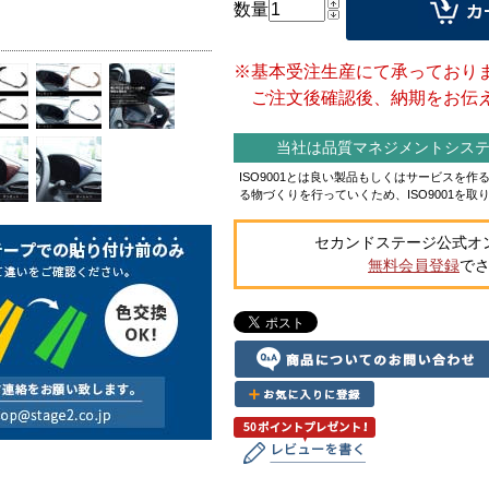
数量
※基本受注生産にて承っており
ご注文後確認後、納期をお伝え
当社は品質マネジメントシステム
ISO9001とは良い製品もしくはサービスを
る物づくりを行っていくため、ISO9001を取
セカンドステージ公式オ
無料会員登録
で