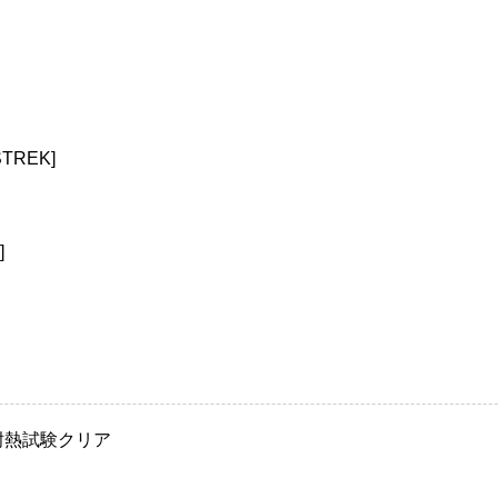
TREK]
]
耐熱試験クリア