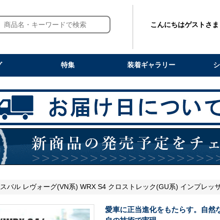
こんにちはゲストさま
グ
特集
装着ギャラリー
シ
 スバル レヴォーグ(VN系) WRX S4 クロストレック(GU系) インプレッ
愛車に正当進化をもたらす。自然