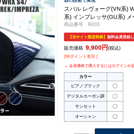
自の技術で実現
スバル レヴォーグ(VN系) W
系) インプレッサ(GU系) 
商品番号 R033
【当サイト限定特典】
無料会員登録し
9,900円
販売価格
(税込)
[96ポイント進呈 ]
会員価格で購入するにはログインが
カラー
ピアノブラック
デジタルカーボン調
サンセット
オーシャン