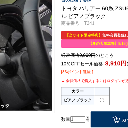
自の技術で実現
トヨタ ハリアー 60系 ZSU
ル ピアノブラック
商品番号 T341
【当サイト限定特典】
無料会員登録し
【夏の大感車祭】8/18(
通常価格9,900円
のところ
8,910円
10％OFFセール価格
[86ポイント進呈 ]
会員価格で購入するにはログインが
カラー
ピアノブラック
数量