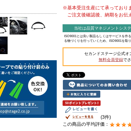
※基本受注生産にて承っており
ご注文後確認後、納期をお伝え
当社は品質マネジメントシステム
ISO9001とは良い製品もしくはサービスを
る物づくりを行っていくため、ISO9001を取
セカンドステージ公式オ
無料会員登録
で
(3件)
この商品の平均評価：