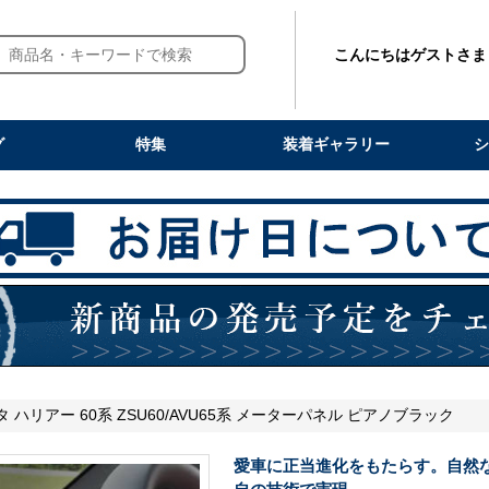
こんにちはゲストさま
グ
特集
装着ギャラリー
シ
タ ハリアー 60系 ZSU60/AVU65系 メーターパネル ピアノブラック
愛車に正当進化をもたらす。自然