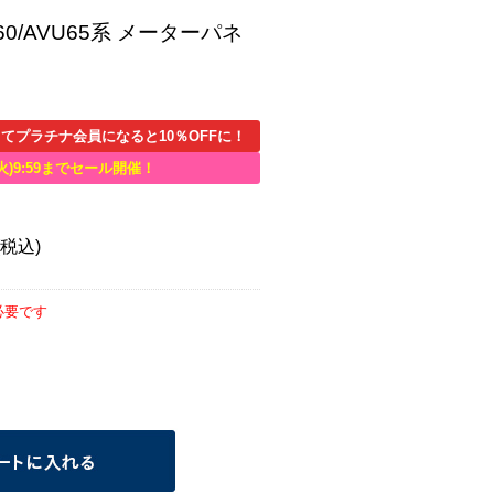
60/AVU65系 メーターパネ
てプラチナ会員になると10％OFFに！
火)9:59までセール開催！
(税込)
必要です