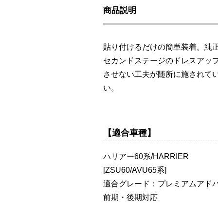
商品説明
貼り付けるだけの簡単装着。純
セカンドステージのドレスアッ
させない工夫が随所に施されて
い。
【適合車種】
ハリアー60系/HARRIER
[ZSU60/AVU65系]
適合グレード：プレミアムアドバンス
前期・後期対応