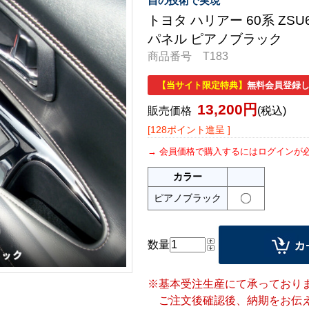
自の技術で実現
トヨタ ハリアー 60系 ZSU
パネル ピアノブラック
商品番号 T183
【当サイト限定特典】
無料会員登録し
13,200円
販売価格
(税込)
[128ポイント進呈 ]
会員価格で購入するにはログインが
カラー
ピアノブラック
数量
※基本受注生産にて承っており
ご注文後確認後、納期をお伝え