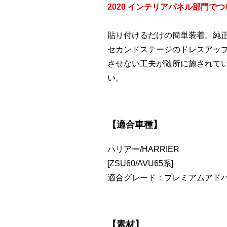
2020 インテリアパネル部門で
貼り付けるだけの簡単装着。純
セカンドステージのドレスアッ
させない工夫が随所に施されて
い。
【適合車種】
ハリアー/HARRIER
[ZSU60/AVU65系]
適合グレード：プレミアムアドバンス
【素材】