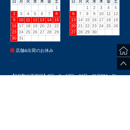
店舗&出荷のお休み
【8月取付不可日】3日、8～17日、24日、31日PM、毎
週水曜PM、毎週日曜(定休日)
※当日のスタッフ状況により変更になる場合がございま
す。
※ご来店の際は、必ずご予約をお願い致します。
Copyright ©SecondStage All Rights Reserved.