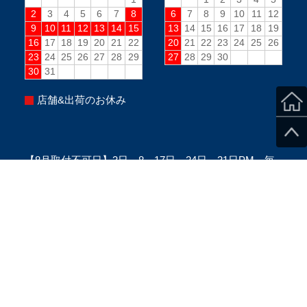
店舗&出荷のお休み
【8月取付不可日】3日、8～17日、24日、31日PM、毎
週水曜PM、毎週日曜(定休日)
※当日のスタッフ状況により変更になる場合がございま
す。
※ご来店の際は、必ずご予約をお願い致します。
Copyright ©SecondStage All Rights Reserved.