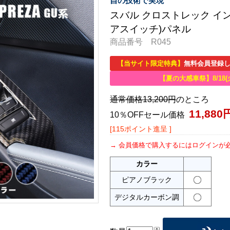
自の技術で実現
スバル クロストレック イン
アスイッチ)パネル
商品番号 R045
【当サイト限定特典】
無料会員登録し
【夏の大感車祭】8/18(
通常価格13,200円
のところ
11,880
10％OFFセール価格
[115ポイント進呈 ]
会員価格で購入するにはログインが
カラー
ピアノブラック
デジタルカーボン調