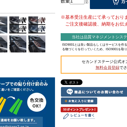
数量
※基本受注生産にて承っており
ご注文後確認後、納期をお伝え
当社は品質マネジメントシステム
ISO9001とは良い製品もしくはサービスを
る物づくりを行っていくため、ISO9001を取
セカンドステージ公式オ
無料会員登録
で