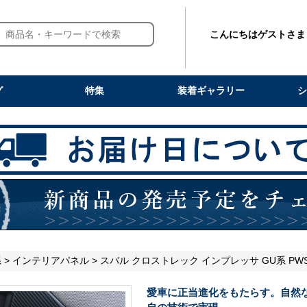
こんにちはゲストさま
グ
特集
装着ギャラリー
シ
系
>
インテリアパネル
> スバル クロストレック インプレッサ GU系 PW
愛車に正当進化をもたらす。自然