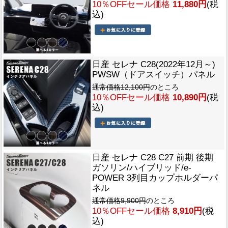
10％OFFセール価格
11,880円
(税
込)
日産 セレナ C28(2022年12月～)
PWSW（ドアスイッチ）パネル
通常価格12,100円
のところ
10％OFFセール価格
10,890円
(税
込)
日産 セレナ C28 C27 前期 後期
ガソリン/ハイブリッド/e-
POWER 3列目カップホルダーパ
ネル
通常価格9,900円
のところ
10％OFFセール価格
8,910円
(税
込)