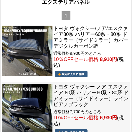
エクステリアパネル
1
トヨタ ヴォクシー/ノア/エスクァ
イア80系 ハリアー60系・80系 ド
アミラー（サイドミラー）カバー
デジタルカーボン調
通常価格9,900円
のところ
10％OFFセール価格
8,910円
(税
込)
トヨタ ヴォクシー ノア エスクァ
イア 80系 ハリアー60系・80系 ド
アミラー（サイドミラー）ライン
ピアノブラック
通常価格7,700円
のところ
10％OFFセール価格
6,930円
(税
込)