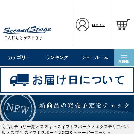
ログイン
こんにちはゲストさま
カテゴリー
ランキング
ショールーム
商品カテゴリ一覧
>
スズキ
>
スイフトスポーツ
>
エクステリアパネ
ル
> スズキ スイフトスポーツ ZC33S ピラーガーニッシュ