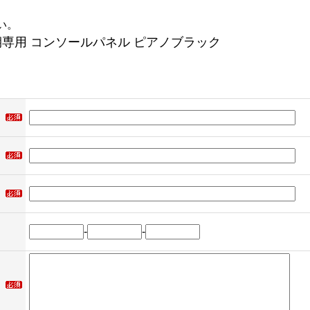
い。
後期専用 コンソールパネル ピアノブラック
-
-