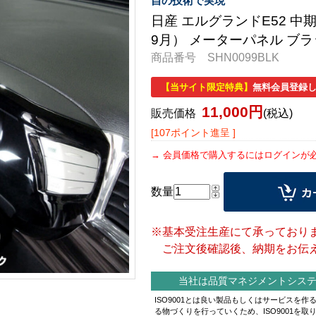
自の技術で実現
日産 エルグランドE52 中期
9月） メーターパネル ブ
商品番号 SHN0099BLK
【当サイト限定特典】
無料会員登録し
11,000円
販売価格
(税込)
[107ポイント進呈 ]
会員価格で購入するにはログインが
数量
※基本受注生産にて承っており
ご注文後確認後、納期をお伝え
当社は品質マネジメントシステム
ISO9001とは良い製品もしくはサービスを
る物づくりを行っていくため、ISO9001を取