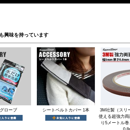
も興味を持っています
グローブ
シートベルトカバー 1本
3M社製（スリ
使える超強力両
り5メートル巻き
0.