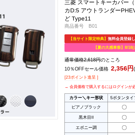
三菱 スマートキーカバー（
カD:5 アウトランダーPHE
ど Type11
商品番号 B01
【当サイト限定特典】
無料会員登録し
【夏の大感車祭】8/18(
通常価格2,618円
のところ
2,356円
10％OFFセール価格
[23ポイント進呈 ]
会員価格で購入するにはログインが
カラー＼キー形状
5ボタンタイ
ピアノブラック
黒木目II
エボニー調