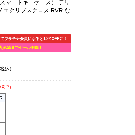
スマートキーケース） デリ
V エクリプスクロス RVR な
てプラチナ会員になると10％OFFに！
火)9:59までセール開催！
(税込)
必要です
プ