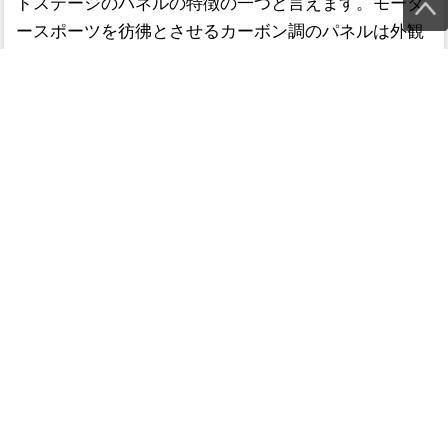
ドステージのパネルの特徴の一つと言えます。モータ
ースポーツを彷彿とさせるカーボン調のパネルは外観
を引き締め、他車との差別化を図ります。
商品検索
ホーム
マイページ
カート
ログイン
メルマガ申込/停止
特定商取引法に基づく表示
送料とお支払い方法について