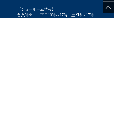
【ショールーム情報】
営業時間 平日10時～17時｜土 9時～17時
電話窓口 平日・土 10時～12時/13時～15時
問合せ窓口 平日10時～15時
営業カレンダー
店舗&出荷のお休み