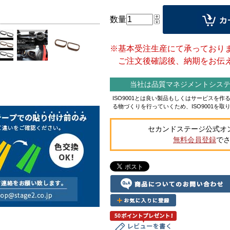
数量
※基本受注生産にて承っており
ご注文後確認後、納期をお伝え
当社は品質マネジメントシステム
ISO9001とは良い製品もしくはサービスを
る物づくりを行っていくため、ISO9001を取
セカンドステージ公式オ
無料会員登録
で