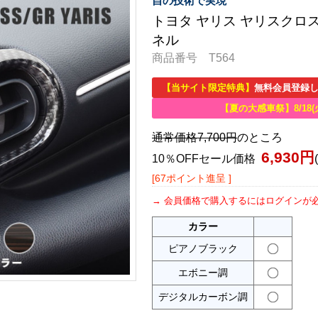
自の技術で実現
トヨタ ヤリス ヤリスクロス
ネル
商品番号 T564
【当サイト限定特典】
無料会員登録し
【夏の大感車祭】8/18(
通常価格7,700円
のところ
6,930円
10％OFFセール価格
[67ポイント進呈 ]
会員価格で購入するにはログインが
カラー
ピアノブラック
エボニー調
デジタルカーボン調