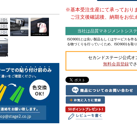
※基本受注生産にて承っており
ご注文後確認後、納期をお伝え
当社は品質マネジメントシステム
ISO9001とは良い製品もしくはサービスを
る物づくりを行っていくため、ISO9001を取
セカンドステージ公式オ
無料会員登録
で