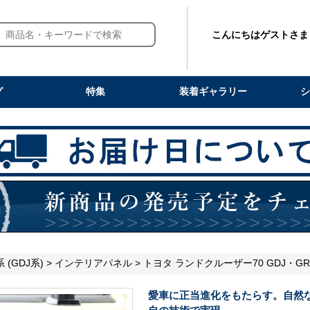
こんにちはゲストさま
グ
特集
装着ギャラリー
シ
(GDJ系)
>
インテリアパネル
> トヨタ ランドクルーザー70 GDJ・G
愛車に正当進化をもたらす。自然